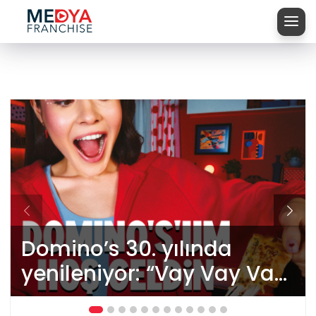
Domino’s 30. yılında
yenileniyor: “Vay Vay Vay
Domino’s’um Hoş Geldin”