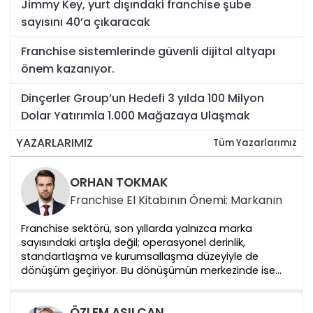
Jimmy Key, yurt dışındaki franchise şube
sayısını 40’a çıkaracak
Franchise sistemlerinde güvenli dijital altyapı
önem kazanıyor.
Dinçerler Group’un Hedefi 3 yılda 100 Milyon
Dolar Yatırımla 1.000 Mağazaya Ulaşmak
YAZARLARIMIZ
Tüm Yazarlarımız
ORHAN TOKMAK
Franchise El Kitabının Önemi: Markanın
Franchise sektörü, son yıllarda yalnızca marka
sayısındaki artışla değil; operasyonel derinlik,
standartlaşma ve kurumsallaşma düzeyiyle de
dönüşüm geçiriyor. Bu dönüşümün merkezinde ise
çoğu zaman yeterince görünür olmayan ancak
sistemin sürdürülebilirliği açısından kritik bir yapı yer
ÖZLEM ASILCAN
alıyor: Fran