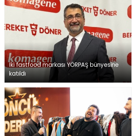
İki fastfood markası YÖRPAŞ bünyesine
katıldı