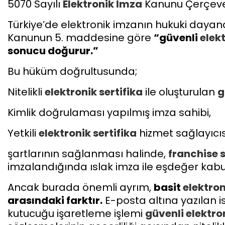
5070 Sayılı
Elektronik İmza
Kanunu Çerçeve
Türkiye’de elektronik imzanın hukuki dayan
Kanunun 5. maddesine göre
“güvenli
elek
sonucu doğurur.”
Bu hüküm doğrultusunda;
Nitelikli
elektronik sertifika
ile oluşturulan
g
Kimlik doğrulaması yapılmış imza sahibi,
Yetkili
elektronik sertifika
hizmet sağlayıcıs
şartlarının sağlanması halinde,
franchise 
imzalandığında ıslak imza ile eşdeğer kabu
Ancak burada önemli ayrım,
basit
elektro
arasındaki farktır.
E-posta altına yazılan i
kutucuğu işaretleme işlemi
güvenli
elektro