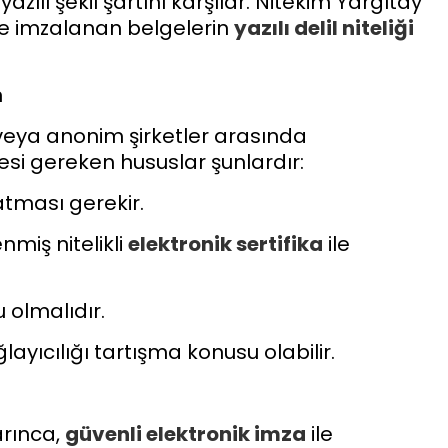
zılı şekil şartını karşılar. Nitekim Yargıtay
le imzalanan belgelerin
yazılı
delil
niteliği
n
veya anonim şirketler arasında
si gereken hususlar şunlardır:
 atması gerekir.
enmiş nitelikli
elektronik sertifika
ile
u olmalıdır.
layıcılığı tartışma konusu olabilir.
arınca,
güvenli
elektronik imza
ile