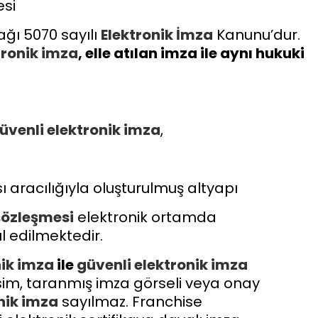
si
ağı 5070 sayılı
Elektronik İmza
Kanunu’dur.
tronik imza
, elle atılan imza ile aynı hukuki
üvenli
elektronik imza
,
ı aracılığıyla oluşturulmuş altyapı
sözleşmesi
elektronik ortamda
l edilmektedir.
nik imza
ile
güvenli
elektronik imza
sim, taranmış imza görseli veya onay
nik imza
sayılmaz. Franchise