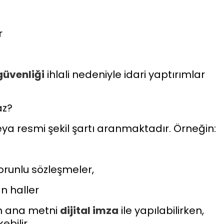
r
güvenliği
ihlali nedeniyle idari yaptırımlar
az?
eya resmi şekil şartı aranmaktadır. Örneğin:
orunlu sözleşmeler,
n haller
in ana metni
dijital imza
ile yapılabilirken,
ebilir.