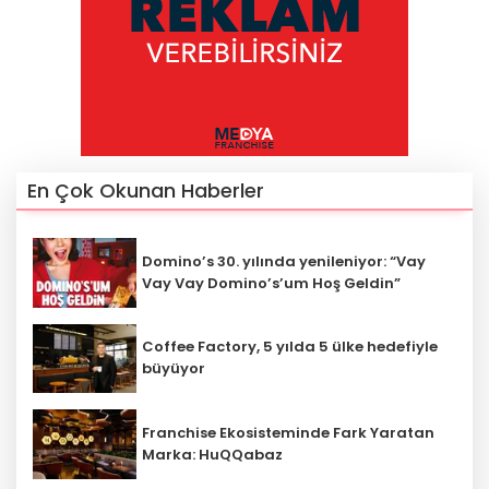
En Çok Okunan Haberler
Domino’s 30. yılında yenileniyor: “Vay
Vay Vay Domino’s’um Hoş Geldin”
Coffee Factory, 5 yılda 5 ülke hedefiyle
büyüyor
Franchise Ekosisteminde Fark Yaratan
Marka: HuQQabaz