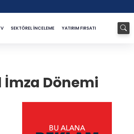
TV
SEKTÖREL İNCELEME
YATIRIM FIRSATI
al İmza Dönemi