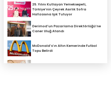
25. Yılını Kutlayan Yemeksepeti,
Türkiye’nin Çeyrek Asırlık Sofra
Hafızasına Işık Tutuyor
Derimod’un Pazarlama Direktörlüğü’ne
Caner Uluğ Atandı
McDonald’s’ın Altın Kemerinde Futbol
Topu Belirdi
Bayramın En Tatlı İkramları Kahve
Dünyası’ndan
Franchise ile tarımın geleceği
kurtarılabilir mi?
Her İki Şubeden Biri Neden Kapanıyor?