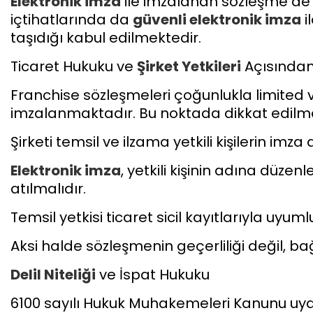
Elektronik imza
ile imzalanan sözleşme de ya
içtihatlarında da
güvenli
elektronik imza
i
taşıdığı kabul edilmektedir.
Ticaret Hukuku ve
Şirket Yetkileri
Açısında
Franchise sözleşmeleri çoğunlukla limited 
imzalanmaktadır. Bu noktada dikkat edilme
Şirketi temsil ve ilzama yetkili kişilerin imza
Elektronik imza
, yetkili kişinin adına düzenl
atılmalıdır.
Temsil yetkisi ticaret sicil kayıtlarıyla uyuml
Aksi halde sözleşmenin geçerliliği değil, bağ
Delil Niteliği
ve İspat Hukuku
6100 sayılı Hukuk Muhakemeleri Kanunu uy