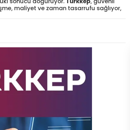
ukuki sonucu doğuruyor.
Türkkep
, güvenli
leşme, maliyet ve zaman tasarrufu sağlıyor,