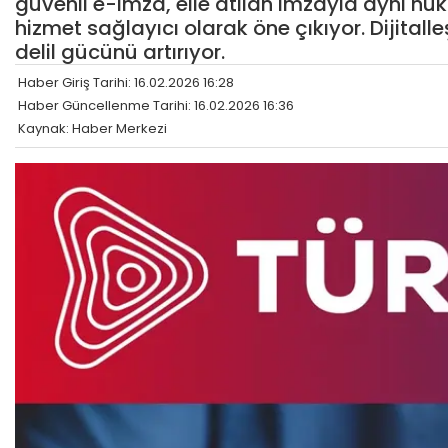
güvenli e-imza, elle atılan imzayla aynı h
hizmet sağlayıcı olarak öne çıkıyor. Dijital
delil gücünü artırıyor.
Haber Giriş Tarihi: 16.02.2026 16:28
Haber Güncellenme Tarihi: 16.02.2026 16:36
Kaynak: Haber Merkezi