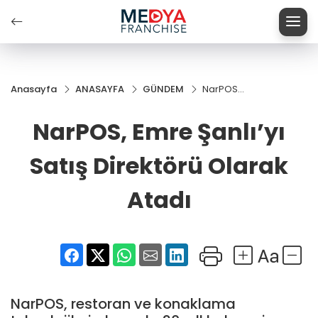
Anasayfa
ANASAYFA
GÜNDEM
NarPOS,
Emre
Şanlı’yı
NarPOS, Emre Şanlı’yı
Satış
Direktörü
Satış Direktörü Olarak
Olarak
Atadı
Atadı
NarPOS, restoran ve konaklama