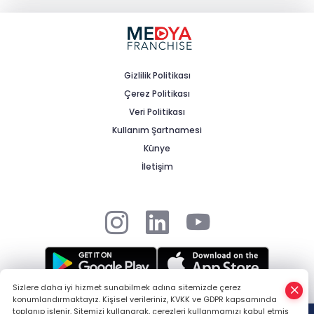
Dünyası’ndan
Franchise ile tarımın geleceği
kurtarılabilir mi?
Gizlilik Politikası
Çerez Politikası
Her İki Şubeden Biri Neden Kapanıyor?
Veri Politikası
Kullanım Şartnamesi
Künye
Watsons Türkiye ,GCC Geliştirme Genel
Müdürü Ataması
İletişim
Sizlere daha iyi hizmet sunabilmek adına sitemizde çerez
konumlandırmaktayız. Kişisel verileriniz, KVKK ve GDPR kapsamında
© 2025 Medya Franchise tarafından tüm hakları saklıdır. -
HABER
toplanıp işlenir. Sitemizi kullanarak, çerezleri kullanmamızı kabul etmiş