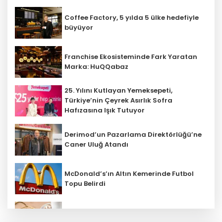
Coffee Factory, 5 yılda 5 ülke hedefiyle
büyüyor
Franchise Ekosisteminde Fark Yaratan
Marka: HuQQabaz
25. Yılını Kutlayan Yemeksepeti,
Türkiye’nin Çeyrek Asırlık Sofra
Hafızasına Işık Tutuyor
Derimod’un Pazarlama Direktörlüğü’ne
Caner Uluğ Atandı
McDonald’s’ın Altın Kemerinde Futbol
Topu Belirdi
Bayramın En Tatlı İkramları Kahve