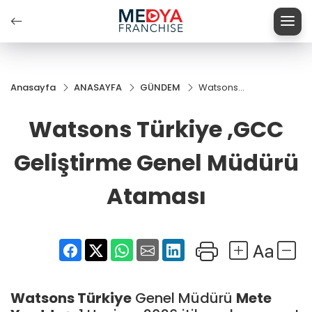
Anasayfa
ANASAYFA
GÜNDEM
Watsons
Türkiye
,GCC
Watsons Türkiye ,GCC
Geliştirme
Genel
Geliştirme Genel Müdürü
Müdürü
Ataması
Ataması
Watsons Türkiye
Genel Müdürü
Mete