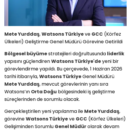
Mete Yurddaş
,
Watsons Türkiye
ve
GCC
(Körfez
Ülkeleri) Geliştirme Genel Müdürü Görevine Getirildi
Bölgesel büyüme
stratejileri doğrultusunda
liderlik
yapısını güçlendiren
Watsons Türkiye'de
yeni bir
görevlendirme yapıldı. Bu çerçevede, 1 Haziran 2026
tarihi itibarıyla,
Watsons Türkiye
Genel Müdürü
Mete Yurddaş
, mevcut görevlerinin yanı sıra
Watsons’ın
Orta Doğu
bölgesindeki iş geliştirme
süreçlerinden de sorumlu olacak.
Gerçekleştirilen yeni yapılanma ile
Mete Yurddaş
,
görevine
Watsons Türkiye
ve
GCC
(Körfez Ülkeleri)
Gelişiminden Sorumlu
Genel Müdür
olarak devam