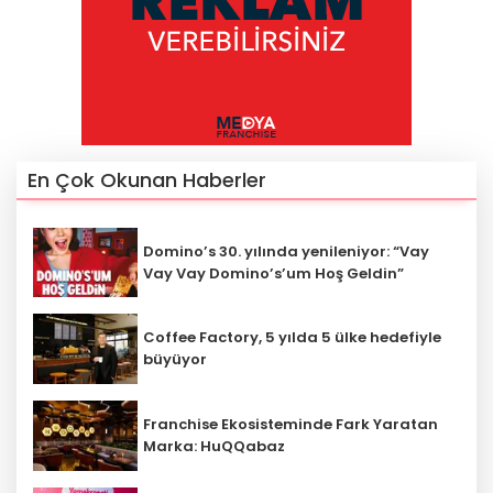
En Çok Okunan Haberler
Domino’s 30. yılında yenileniyor: “Vay
Vay Vay Domino’s’um Hoş Geldin”
Coffee Factory, 5 yılda 5 ülke hedefiyle
büyüyor
Franchise Ekosisteminde Fark Yaratan
Marka: HuQQabaz