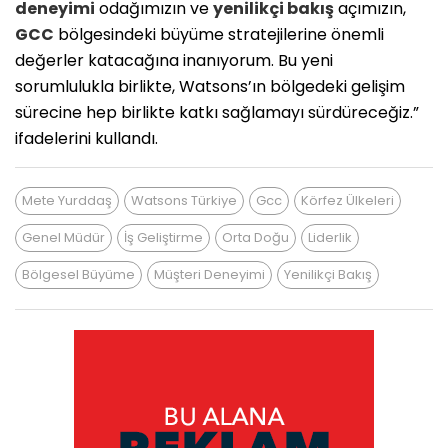
deneyimi
odağımızın ve
yenilikçi bakış
açımızın,
GCC
bölgesindeki büyüme stratejilerine önemli
değerler katacağına inanıyorum. Bu yeni
sorumlulukla birlikte, Watsons’ın bölgedeki gelişim
sürecine hep birlikte katkı sağlamayı sürdüreceğiz.”
ifadelerini kullandı.
Mete Yurddaş
Watsons Türkiye
Gcc
Körfez Ülkeleri
Genel Müdür
İş Geliştirme
Orta Doğu
Liderlik
Bölgesel Büyüme
Müşteri Deneyimi
Yenilikçi Bakış