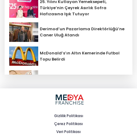
25. Yılını Kutlayan Yemeksepeti,
Türkiye’nin Çeyrek Asırlık Sofra
Hafızasına Işık Tutuyor
Derimod’un Pazarlama Direktörlüğü’ne
Caner Uluğ Atandı
McDonald’s’ın Altın Kemerinde Futbol
Topu Belirdi
Bayramın En Tatlı İkramları Kahve
Dünyası’ndan
Franchise ile tarımın geleceği
kurtarılabilir mi?
Gizlilik Politikası
Çerez Politikası
Her İki Şubeden Biri Neden Kapanıyor?
Veri Politikası