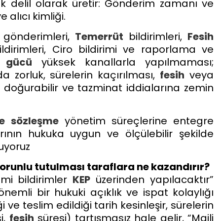
nik delil olarak üretir: Gönderim zamanı ve
 alıcı kimliği.
 gönderimleri,
Temerrüt
bildirimleri,
Fesih
irimleri, Ciro bildirimi ve raporlama ve
t gücü
yüksek kanallarla yapılmaması;
a zorluk, sürelerin kaçırılması,
fesih
veya
ler doğurabilir ve tazminat iddialarına zemin
e
sözleşme
yönetim süreçlerine entegre
nın hukuka uygun ve ölçülebilir şekilde
uyoruz
orunlu tutulması taraflara ne kazandırır?
mi bildirimler
KEP
üzerinden yapılacaktır”
nemli bir hukuki açıklık ve ispat kolaylığı
 ve teslim edildiği tarih kesinleşir, sürelerin
i,
fesih
süresi) tartışmasız hale gelir, “Maili