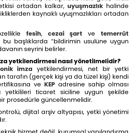
tkisi ortadan kalkar,
uyuşmazlık
halinde
ksikliklerden kaynaklı uyuşmazlıkları ortadan
özellikle
fesih
,
cezai şart
ve
temerrüt
 bu başlıklarda “bildirimin usulüne uygun
vanın seyrini belirler.
mza yetkilendirmesi nasıl yönetilmelidir?
ronik imza
yetkilendirmesi, net bir yetki
n tarafın (gerçek kişi ya da tüzel kişi) kendi
rtifikasına ve
KEP
adresine sahip olması
 yetkilileri ticaret siciline uygun şekilde
 bir prosedürle güncellenmelidir.
trolü, dijital arşiv altyapısı, yetki yönetimi
ır.
eknik hizmet değil, kurumsal yapılandırma