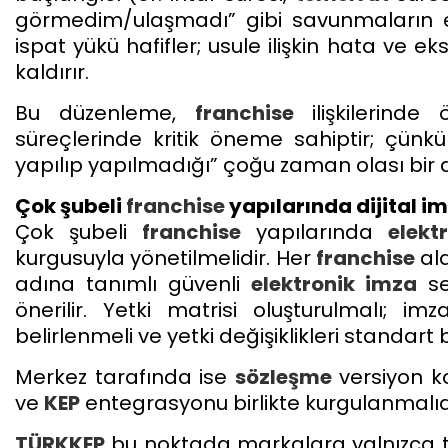
görmedim/ulaşmadı” gibi savunmaların e
ispat yükü hafifler; usule ilişkin hata ve e
kaldırır.
Bu düzenleme,
franchise
ilişkilerinde 
süreçlerinde kritik öneme sahiptir; çünkü
yapılıp yapılmadığı” çoğu zaman olası bir da
Çok şubeli
franchise
yapılarında dijital i
Çok şubeli
franchise
yapılarında
elekt
kurgusuyla yönetilmelidir. Her
franchise
ala
adına tanımlı güvenli
elektronik imza
se
önerilir. Yetki matrisi oluşturulmalı; imza
belirlenmeli ve yetki değişiklikleri standart
Merkez tarafında ise
sözleşme
versiyon kon
ve
KEP
entegrasyonu birlikte kurgulanmalıd
TÜRKKEP
bu noktada markalara yalnızca t