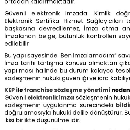
ortadan kaldırmaktadır.
Güvenli elektronik imzada: Kimlik doğr
Elektronik Sertifika Hizmet Sağlayıcıları 
başkasına devredilemez, İmza atma a
İmzalanan belge, bütünlük kontrolleri saye
edilebilir
Bu yapı sayesinde: Ben imzalamadım” savunm
İmza tarihi tartışma konusu olmaktan çık
yapılması halinde bu durum kolayca tespit 
sözleşmenin hukuki güvenliği ve icra kabiliye
KEP
ile
franchise
sözleşme
yönetimi
neden 
Güvenli
elektronik imza
sözleşmenin hukuka
sözleşmenin uygulanma sürecindeki
bild
doğrulamasıyla hukuki delile dönüştürür. 
ikisi birlikte düşünülmelidir.