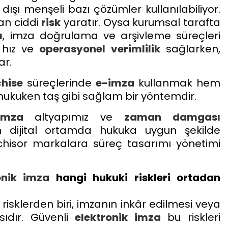
dışı menşeli bazı çözümler kullanılabiliyor.
an ciddi
risk
yaratır. Oysa kurumsal tarafta
ı
, imza doğrulama ve arşivleme süreçleri
 hız ve
operasyonel verimlilik
sağlarken,
ar.
chise
süreçlerinde
e-imza
kullanmak hem
hukuken taş gibi sağlam bir yöntemdir.
imza
altyapımız ve
zaman damgası
n dijital ortamda hukuka uygun şekilde
chisor markalara süreç tasarımı yönetimi
onik imza
hangi hukuki riskleri ortadan
 risklerden biri, imzanın inkâr edilmesi veya
asıdır. Güvenli
elektronik imza
bu riskleri