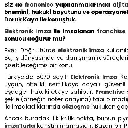
Biz de
franchise
yapılanmalarında
diji
önemini, hukuki boyutunu ve operasyonel 
Doruk
Kaya
ile konuştuk.
Elektronik imza
ile imzalanan
franchise
sonucu doğurur mu?
Evet. Doğru türde
elektronik imza
kullanıl
Bu, iş dünyasında ve danışmanlık süreçlerimi
çizebileceğimiz bir konu.
Türkiye’de 5070 sayılı
Elektronik İmza
Kan
uygun, nitelikli sertifikaya dayalı 'güven
eşdeğer hukuki etkiye sahiptir.
Franchise
s
şekle (örneğin noter onayına) tabi olmadı
ile imzaladıklarında
sözleşme
hukuken geçer
Ancak buradaki ilk kritik nokta, bunun p
imza’larla
karıştırılmamasıdır. Bazen bir 