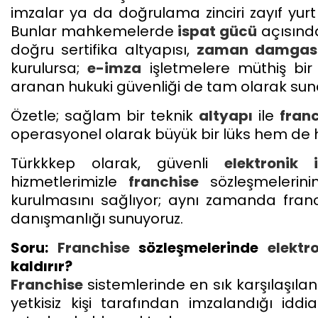
imzalar ya da doğrulama zinciri zayıf yurt 
Bunlar mahkemelerde
ispat gücü
açısınd
doğru sertifika altyapısı,
zaman damgas
kurulursa;
e-imza
işletmelere müthiş bir
aranan hukuki güvenliği de tam olarak sun
Özetle; sağlam bir teknik
altyapı
ile
fran
operasyonel olarak büyük bir lüks hem de 
Türkkkep olarak, güvenli
elektronik 
hizmetlerimizle
franchise
sözleşmelerini
kurulmasını sağlıyor; aynı zamanda fran
danışmanlığı sunuyoruz.
Soru:
Franchise
sözleşmelerinde
elektr
kaldırır?
Franchise
sistemlerinde en sık karşılaşılan
yetkisiz kişi tarafından imzalandığı iddi