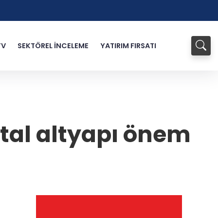
TV
SEKTÖREL İNCELEME
YATIRIM FIRSATI
ital altyapı önem