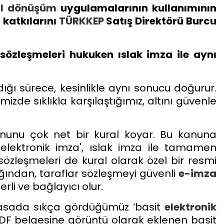
tal dönüşüm
uygulamalarının kullanımının
katkılarını
TÜRKKEP
Satış Direktörü Burcu
sözleşmeleri hukuken ıslak imza ile aynı
dığı sürece, kesinlikle aynı sonucu doğurur.
zde sıklıkla karşılaştığımız, altını güvenle
unu çok net bir kural koyar. Bu kanuna
li elektronik imza', ıslak imza ile tamamen
özleşmeleri de kural olarak özel bir resmi
ğından, taraflar sözleşmeyi güvenli
e-imza
li ve bağlayıcı olur.
iyasada sıkça gördüğümüz ‘basit
elektronik
PDF belgesine görüntü olarak eklenen basit