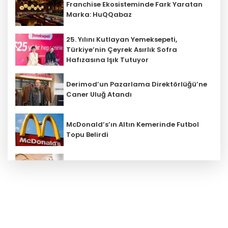
Franchise Ekosisteminde Fark Yaratan
Marka: HuQQabaz
25. Yılını Kutlayan Yemeksepeti,
Türkiye’nin Çeyrek Asırlık Sofra
Hafızasına Işık Tutuyor
Derimod’un Pazarlama Direktörlüğü’ne
Caner Uluğ Atandı
McDonald’s’ın Altın Kemerinde Futbol
Topu Belirdi
Bayramın En Tatlı İkramları Kahve
Dünyası’ndan
Franchise ile tarımın geleceği
kurtarılabilir mi?