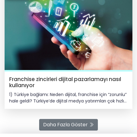
Franchise zincirleri dijital pazarlamayı nasıl
kullanıyor
1) Türkiye bağlamı: Neden dijital, franchise için “zorunlu”
hale geldi? Türkiye’de dijital medya yatırımları çok hızlı
büyüdü ve dijital, toplam medya yatırımlarında en
büyük payı alıyor. Örneğin 2024’te dijital medya
yatırımlarının 158,03 milyar TL seviyesine çıktığı ve
Daha Fazla Göster
dijitalin payının %74,2 olduğu raporlanıyor. Bu büyüme
“franchise” için kritik çünkü franchise iş modeli ölçek +