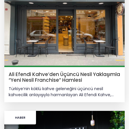
Ali Efendi Kahve’den Üçüncü Nesil Yaklaşımla
“Yeni Nesil Franchise” Hamlesi
Türkiye’nin köklü kahve geleneğini üçüncü nesil
kahvecilik anlayışıyla harmanlayan Ali Efendi Kahve,
geliştirdiği “Yeni Nesil Franchise” modeliyle sektörde
farklı bir büyüme vizyonu ortaya koyuyor. Yatırımcı
dostu yapısı, sürdürülebilir iş modeli ve müşteri odaklı
HABER
stratejileriyle dikkat çeken marka; düşük başlangıç
maliyeti, kısa geri dönüş süresi ve merkezi operasyon