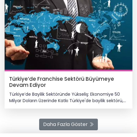
Türkiye’de Franchise Sektörü Büyümeye
Devam Ediyor
Türkiye’de Bayilik Sektöründe Yükseliş: Ekonomiye 50
Milyar Doların Üzerinde Katkı Türkiye'de bayilik sektörü,
son yıllarda artan girişimcilik ilgisi ile marka oluşturma
eğilimi sayesinde ekonominin en hareketli alanlarından
biri haline geldi. Yemek-içecekten perakendeye,
Daha Fazla Göster
eğitimden hizmet sektörüne kadar çeşitlilik gösteren
bayilik markaları, hem iş gücüne hem de yatırım