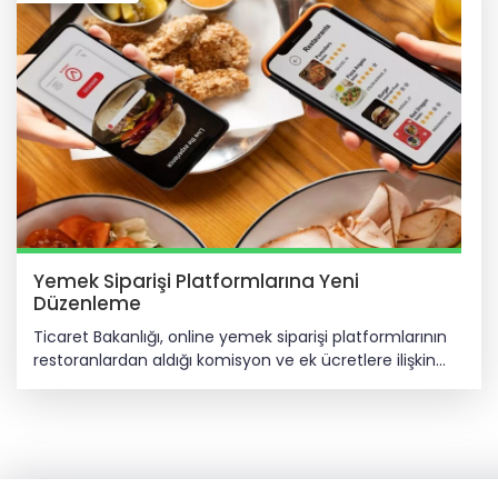
Yemek Siparişi Platformlarına Yeni
Düzenleme
Ticaret Bakanlığı, online yemek siparişi platformlarının
restoranlardan aldığı komisyon ve ek ücretlere ilişkin
yeni bir düzenleme hazırladı. Ticaret Bakanlığı, online
yemek siparişi platformlarının restoranlardan aldığı
komisyon ve ek ücretlere ilişkin yeni bir düzenleme
hazırladı. Yeni uygulama ile komisyon, kurye, reklam ve
görünürlük gibi tüm kesintiler hem satıcı panelinde