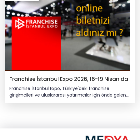
Franchise İstanbul Expo 2026, 16-19 Nisan'da
Franchise İstanbul Expo, Türkiye'deki franchise
girişimcileri ve uluslararası yatırımcılar için önde gelen
bir iş etkinliğidir. Markaların gelecekteki büyüme
stratejileri ile paralel olarak gelecek franchise sahipleri
ve iş ortaklarıyla tanışma fırsatıdır. 200'den fazla yerli ve
uluslararası katılımcı ile Fracnhise İstanbul Expo,
Türkiye'nin önde gelen Franchise etkinliği olup tüm
franchise ekosistemini aynı çatı altında toplayıp,