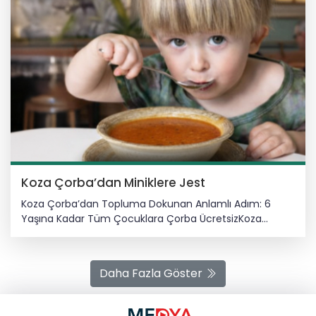
Koza Çorba’dan Miniklere Jest
Koza Çorba’dan Topluma Dokunan Anlamlı Adım: 6
Yaşına Kadar Tüm Çocuklara Çorba ÜcretsizKoza
Çorba’dan Topluma Dokunan Anlamlı Adım: 6 Yaşına
Kadar Tüm Çocuklara Çorba Ücretsiz Aile odaklı
yaklaşımı ve sosyal sorumluluk anlayışıyla dikkat çeken
Daha Fazla Göster
Koza Çorba, çocuklara yönelik örnek bir uygulamayı
hayata geçirdi. Alınan karar doğrultusunda, 6 yaşına
kadar tüm çocuklara çorba ücretsiz olarak ikram