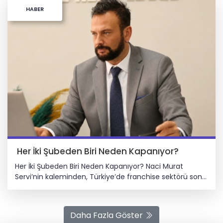
HABER
Her İki Şubeden Biri Neden Kapanıyor?
Her İki Şubeden Biri Neden Kapanıyor? Naci Murat
Servi’nin kaleminden, Türkiye’de franchise sektörü son
yıllarda ciddi bir büyüme ivmesi yakaladı. Gıda, kahve,
restoran, hizmet ve perakende alanlarında birçok
marka, yatırımcılarla buluşarak yeni şubeler açıyor.
Daha Fazla Göster
Ancak bu büyümenin arka planında çoğu zaman