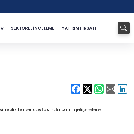
TV
SEKTÖREL İNCELEME
YATIRIM FIRSATI
rişimcilik haber sayfasında canlı gelişmelere