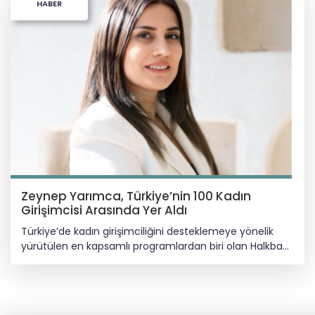
HABER
Zeynep Yarımca, Türkiye’nin 100 Kadın
Girişimcisi Arasında Yer Aldı
Türkiye’de kadın girişimciliğini desteklemeye yönelik
yürütülen en kapsamlı programlardan biri olan Halkbank
Üreten Kadınlar Projesi kapsamında yapılan
değerlendirmeler sonucunda, Çorumlu girişimci Zeynep
Yarımca, Türkiye genelinde belirlenen 100 kadın
girişimci arasında yer aldı. Halkbank tarafından