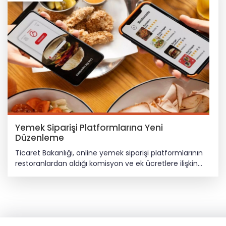
Yemek Siparişi Platformlarına Yeni
Düzenleme
Ticaret Bakanlığı, online yemek siparişi platformlarının
restoranlardan aldığı komisyon ve ek ücretlere ilişkin
yeni bir düzenleme hazırladı. Ticaret Bakanlığı, online
yemek siparişi platformlarının restoranlardan aldığı
komisyon ve ek ücretlere ilişkin yeni bir düzenleme
hazırladı. Yeni uygulama ile komisyon, kurye, reklam ve
görünürlük gibi tüm kesintiler hem satıcı panelinde