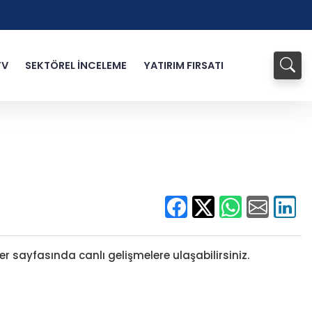
TV
SEKTÖREL İNCELEME
YATIRIM FIRSATI
r sayfasında canlı gelişmelere ulaşabilirsiniz.