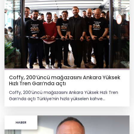
Coffy, 200’üncü mağazasını Ankara Yüksek
Hızlı Tren Garı’nda açtı
Coffy, 200’üncü mağazasını Ankara Yüksek Hızlı Tren
Garı’nda açtı Türkiye’nin hızla yükselen kahve
zincirlerinden Coffy, büyüme yolculuğunu kararlılıkla
sürdürüyor. 2019 yılında İstanbul Kadıköy’de açtığı ilk
mağazayla yola çıkan marka, 200’üncü mağazasını
HABER
Ankara Yüksek Hızlı Tren Garı’nda hizmete açtı. Dijital
altyapısı, kaliteli kahveyi erişilebilir fiyatlarla sunan