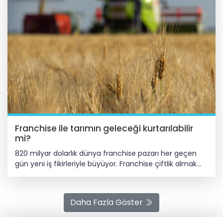
Franchise ile tarımın geleceği kurtarılabilir
mi?
820 milyar dolarlık dünya franchise pazarı her geçen gün yeni iş fikirleriyle büyüyor. Franchise çiftlik almak ister misiniz? Franchise pazarı için çok yeni iş fikri tarımın geleceğini tamamen değiştirebilir. Çiftlik franchise modeli, Burdur Mehmet Akif Ersoy Üniversitesi Rektörü Prof. Dr. Hüseyin Dalgar’dan geldi. Proje ile gençlere teknoloji destekli model çiftlikler kurulacak. Bir bakıma çiftlik franchise modeli. Tarım/gıda ekosisteminin geleceği çoklu krizlere gebe, gençler bu haliyle tarım yapmak istemiyor, tarım finansmanı her geçen gün zorlaşıyor. Gençleri çiftlik sahibi yapacak yeni model, tarım-gençlik entegrasyonu için yeni bir perspektif sunuyor. Tüm dünyada gençleri tarıma çekmek için dağıtılan “koyun, kuzu, sığır, traktör” desteği gibi geleneksel destekleme modelleri yanında bir bütün olarak çiftlik kurma desteği devrim niteliğinde. Açlık savaşları başladı… “Türkiye’nin 3 tarafı denizlerle, 5 tarafı krizlerle dolu” 40 bin genç, 40 bin çiftlik kurulacak Dünyada şu anda McDonald’s gibi tam anlamıyla standart çiftlik franchise modeli yok. Hy-Farm, mikro yeşillik üreten bir çiftlik ağı; 200 noktada mikro yeşillik üretimine yönelik danışmanlık veren bir sistem. GroSpace, tavukçuluk, sebze ve tahıl gibi alanlarda üretim modeli, pazar erişimi ve teknik konularda destek sunuyor. AgriLiving, meyvecilikte çiftçi kümeleri kuran bir kooperatif modeli. Dünyada gerçek çiftlik franchise modeline en yakın sistem Babban Gona; küçük çiftçileri organize ediyor, finansman sağlıyor. Model, çiftçi gelirlerini yüzde 300 artırdı. Çiftçilere dijital danışmanlık sunan DeHaat, dünyada “tarımın Starbucks’ı” olarak tanımlansa da sadece üretim desteği sunuyor. Dünyadaki örneklerin parçalı çözümlerinin aksine Türkiye’deki model entegre, tam bir çiftlik modeli. Bu anlamda TÜME ve Burdur Üniversitesi tarafından başlatılan sistem, tarım-gençlik entegrasyonu sorununu çözebilir. Kendi çiftliğine sahip olmak isteyen gençlere fırsat Yeni modelin özü, ölçeklenebilir ve standartlaştırılabilir ticari bir çiftlik modeli kurgulamak. Franchise kapsamında çiftlik işletmesine dair teknoloji, üretim, muhasebe, pazarlama gibi alanlardaki know-how alınacak. Gelir modeli kurgulanmış, başarılı çiftlikler sayesinde tarımda maliyetler kontrol edilirken verim de artırılacak. Tarım alanında dünyada ilk kez “franchise benzeri” bir sistem kurularak isteyen gençler kendi çiftliğine sahip olabilecek. Model benzersiz olsa da kimi uzmanlara göre büyük şirketler model çiftlikler kurarak tarımda tekel oluşturabilir. Finansmana erişimi olan gençler çiftlik sistemden faydalanabilirken, düşük gelirli gençler de modelde çalışan olarak istihdam edilebilir. Çiftlik markaları dönemi başlıyor Uzun vadede farklı çiftlik markaları ortaya çıkarak daha başarılı, avantajlı çiftlik modelleri tarımı geliştirebilir. Birçok genç kırsalda yaşamak isterken tarımın fiziksel alanıyla değil, veri, pazarlama gibi alanlarında çalışmak, çiftlik yönetmek istiyor. Bu anlamda yeni model, bir çiftçilikten öte çağın gereklerine uygun bir çiftlik sistemi olarak düşünülebilir. Gençler de ilgi alanlarına göre kırsalda yaşayıp tarımın yönetişim tarafında yer alabilirler. Gençlerin teknoloji yetkinliği ile çiftlik ürünlerinin perakendede daha güçlü yer alması sağlanabilir. Marka çiftlikler çoğaldıkça ortak satın alma, ortak muhasebe, ortak pazarlama tarıma değer katabilir. Marka çiftliklerden çıkan markalı ürünler çoğaldıkça çiftçi kazançları artırılabilir. Franchise çiftlik projesinin arkasındaki tarım aklı TÜME Sadece Türkiye değil, tüm dünya kırsala/tarıma dönüşü teşvik edecek yeni modeller arıyor. Tarım/gıda alanında teknoloji geliştiren markaların, akademisyenlerin, üreticilerin ve gençlerin aynı çatı altında buluştuğu; tarımın geleceğini, yerli teknolojilerin sahada yaygınlaştırılmasını, gençlerin yeniden üretime dönmesini ve verimlilik artışını hedefleyen TÜME Vakfı ve YÖK iş birliğiyle yürütülen model çiftlik projesinde 10 üniversite yer alıyor. Burdur Mehmet Akif Ersoy Üniversitesi (MAKÜ) pilot uygulama merkezlerinden biri. Türkiye’den dünyaya çiftlik franchise ihracatı Uzmanlara göre bugüne kadar gerçek bir çiftlik franchise modelinin kurulamama sebebi, “toprak, su, iklim standardizasyon sorunları, yerel ürün farklılıkları, verim kontrolündeki zorluklar.” Örtü altı tarım, mikro yeşillikler, mantar üretimi, tavukçuluk, fide üretimi gibi alanlarda bütünsel olarak çiftlik franchise modeli ölçeklenebilir. Şu anda dünyada geleneksel tarla tarımında, meyvecilikte, büyükbaş hayvancılık gibi alanlarda franchise sistemi yok. Türkiye, yüksek genç işsizliği ortadan kaldıracak “çiftlik franchise ihracatçısı” olabilir; hem içeride hem dışarıda önemli bir istihdam alanı yaratabilir. Köye dönüş için maaşlı çiftçilik MAKÜ Rektörü Prof. Dr. Hüseyin Dalgar programa ilişkin, “Türkiye’de 40 bin gence 40 bin çiftlik kurulacağını” ifade ediyor. Dalgar’a göre, “Tarımda asıl mesele ürün fiyatı değil, maliyet ve verim. Model çiftliklerde gençler eğitilecek, teknoloji ile donatılacak, akredite edilecek. Gençlerin köylerinde gösterecekleri arazide çiftlik kurulacak. Belli bir süre gençlere maaş verilerek çiftçilik öğretilecek. Uzun bir eğitim ve oryantasyon sürecinden sonra istenirse çiftlik gençlere devredilecek.” Tüm bu süreçte gençler desteklenecek. Çiftlik eğitimindeki gençlere bekârsa iki asgari ücret, evliyse en az üç asgari ücret verilecek. Performanslarına göre 5 ile 10 yıl sonra çiftlik gençlere bırakılacak. Burdur’da örnek çiftlikler Sistem hâlihazırda Burdur’da bazı köylerde uygulanıyor. MAKÜ’deki model çiftliklerde “yem robotu, gübre temizleme robotu, sağım robotu, yem karma” gibi robotlar kullanılıyor. Kullanılan her türden teknoloji ve yöntem sığırların daha az hastalanmalarını sağlarken, buzağı ölüm oranını düşürüyor, et ve süt verimini artırıyor, girdi maliyetlerini düşürüyor. Örnek çiftlikte sabit yüksek maliyetli yapılar yerine demonte sistemler kullanılıyor. Ahırlar prefabrik yapılıyor, istendiğinde taşınabiliyor veya arazi yeniden eski hâline dönüştürülebiliyor. Değerli ürün, değerli çiftçi Tüm dünya gençleri çiftçilik mesleğiyle tanıştırmak için modeller çalışırken, çiftlik ürünlerine de değer katacak uygulamalar yaratılıyor. ABD, bizdeki “yerli malı” kullanımına benzer şekilde Amerika ürünlerini tanıtmak ve yaygınlaştırmak için yeni bir etiket düzenlemesi yaptı. “ABD ürünü” denen etiket gönüllülük esasına göre kullanılıyor. Tarım Bakanı Rollins’e göre, “Vatansever çiftçiler ve üreticiler, dünyanın en güvenli, en uygun fiyatlı gıdalarını ABD’de üretiyor. Amerikalı tüketiciler, Amerikan malını satın alarak ülkemizi destekleyebilirler. Amerikan mallarının tedarik zincirinde adil şekilde rekabet edebilmesi desteklenebilir.” Yerli malı yurdun malı, herkes onu kullanmalı Benzer şekilde Türkiye’de “ürünlerin kooperatiflerde üretildiği, hatta üretenin isminin yer aldığı” gibi etiket düzenlemeleri yapılabilir. Yerli malı haftası, daha yeni ve güncellenmiş şekilde “yerli malı” etiketi çalışılarak yerli üretimin avantajları ön plana çıkarılabilir. Market raflarında yerli ürünler desteklenebilir. Geçtiğimiz yıllarda “Cevizin yerlisi, lezzetlisi” programı ile Ceviz Üreticileri Derneği, yerli cevizde farkındalık için örnek bir etiketleme yapmıştı. Amerika’nın tüm tarlaları artık bir AR-GE merkezi Gençleri tarıma entegre etmek için sadece çiftlik kurmak yetmiyor, üretilen ürünlerin pazarda değer görmesi tüm paydaşların ortak çalışmasını gerektiriyor. ABD sadece yerli malını övmekle kalmıyor, aynı zamanda ABD’de geliştirilen yeni teknolojileri test etmek için de ülke çapında güçlü bir “deneme test ağı” oluşturdu. Amerika’da tarım-gıda alanında yapılan her türden teknoloji, iş geliştirme, tohum, ilaç, gübre gibi ürün ve hizmetlerin denemesi için “tarım teknoloji test alanları ağı” kuruldu. Dijital ve yapay zekâ tabanlı teknolojiler, toprak sağlığı ürünleri gibi pek çok AR-GE’yi objektif olarak doğrulamak için ulusal araştırma ağı kurulacak, yatırım kararları güvenilir performans sonuçlarına göre verilecek. Tüm tarlalar test alanına dönüşürken çiftçiler de öğrenmiş ve gelir elde etmiş olacak. Brezilya’nın tarım ağı dünyayı besliyor Benzer şekilde Brezilya’da EMBPARA, 1973’ten beri Brezilya Tarım Bakanlığı’na bağlı çalışan bir AR-GE merkezi olarak çalışıyor. Ülke çapında örgütlenmiş bir bilim ağı. Ağdaki herkes Brezilya tarımı ve ihracat için teknoloji geliştiriyor, bilim yapıyor. Tüm paydaşlar birlikte hareket etmek zorunda. Brezilya’daki yatırım ve teknoloji haritası, herkesi içine alan, herkesin birbirinden haberdar olduğu güçlü ve etkin bir ağ. Brezilya için tüm tarlalar, fabrikalar bir tarım laboratuvarı, deneyim alanı. Söz konusu kurum, Brezilya’nın tarıma elverişsiz alanları olan Cerrado ve Amazonları dünyanın en verimli tarım arazilerine dönüştürdü. Brezilya, ABD’nin yeni kurduğu test ağı projesini 40 yıldır uyguluyor. EMBPARA sadece ülkede değil, yurt dışında çalışma ofisleri olan, küresel ortaklıkları bulunan dünyanın en geniş kapsamlı tarım AR-GE ağı. TAGEM de Türkiye’de benzer bir amaçla kuruldu. Türkiye’de kömür işletmelerinin ürettiği gübreler, Tarım Orman Bakanlığı Eğitim Yayın Dairesi marifetiyle denenip hem ürün test ediliyor hem de çiftçilere tanıtılıyor, hızlı geri dönüşler alınıyor. Kırsalda genç çiftlikler var Gençler artık sadece iş aramıyor; anlam, sosyal hayat, deneyim ve sürdürülebilirlik arıyor. Bu anlamda kırsalda sadece üretim yapılacak çiftlikler değil, yaşam enerjisi de inşa edilmeli. Sosyal alanlar, kültürel etkileşim, spor, eğitim ve topluluk hissi olmadan gençleri kırsalda tutamayız. Kırsalın yeniden inşası fiziksel değil, aynı zamanda duygusal ve zihinsel bir inşa olmalı. Bu anlamda franchise modeli çiftlik projesinde sosyologlar, psikologlar yeni bir çiftçilik/kırsal sosyolojisi de inşa etmeli. Çiftliklerin komşuları yazılımcı hubları, sanat enstitüleri Franchise çiftlik modelinin tutması için kırsalda sadece çiftlik kurmak yetmiyor. Yeni nesil kırsal, sadece çiftçilerin değil; mühendislerin, tasarımcıların, veri bilimcilerin
Daha Fazla Göster