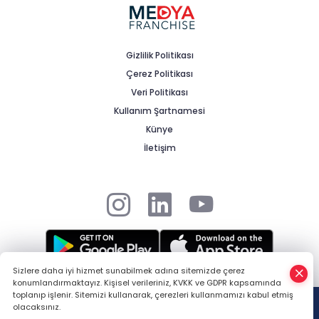
Gizlilik Politikası
Çerez Politikası
Veri Politikası
Kullanım Şartnamesi
Künye
İletişim
Sizlere daha iyi hizmet sunabilmek adına sitemizde çerez
konumlandırmaktayız. Kişisel verileriniz, KVKK ve GDPR kapsamında
© 2025 Medya Franchise tarafından tüm hakları saklıdır. -
HABER
toplanıp işlenir. Sitemizi kullanarak, çerezleri kullanmamızı kabul etmiş
YAZILIMI
ve TURKTICARET.NET projesidir Copyright© 2006-2026 Tüm
olacaksınız.
hakları saklıdır.