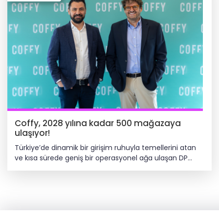
Coffy, 2028 yılına kadar 500 mağazaya
ulaşıyor!
Türkiye’de dinamik bir girişim ruhuyla temellerini atan
ve kısa sürede geniş bir operasyonel ağa ulaşan DP
Eurasia Group markası Coffy, grubun global tecrübesini
arkasına alarak 2028 yılına kadar 500 mağazalık bir
ekosisteme dönüşmeyi planlıyor. Türkiye kahve
pazarının 2030 yılında 155 milyar TL’lik bir hacme
ulaşması öngörülürken, bu potansiyeli kaliteli kahveyi