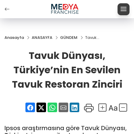
Anasayfa
ANASAYFA
GÜNDEM
Tavuk
Dünyası,
Türkiye’nin
Tavuk Dünyası,
En Sevilen
Tavuk
Türkiye’nin En Sevilen
Restoran
Zinciri
Tavuk Restoran Zinciri
Ipsos araştırmasına göre Tavuk Dünyası,